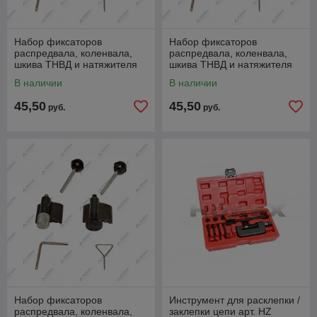
Набор фиксаторов
Набор фиксаторов
распредвала, коленвала,
распредвала, коленвала,
шкива ТНВД и натяжителя
шкива ТНВД и натяжителя
ремня (VAG), арт. HZ
ремня (VAG), арт. HZ
В наличии
В наличии
25.1.069S
25.1.069W
45,50
45,50
руб.
руб.
Набор фиксаторов
Инструмент для расклепки /
распредвала, коленвала,
заклепки цепи арт. HZ