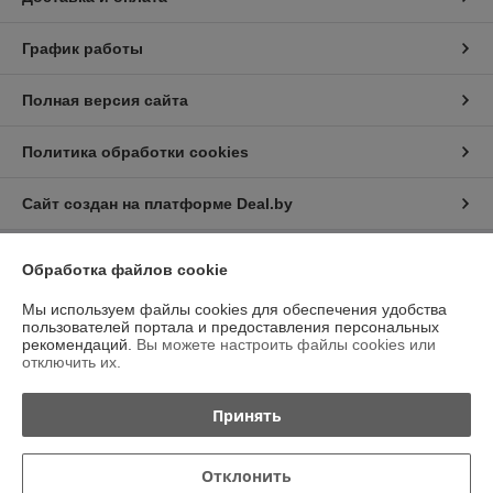
График работы
Полная версия сайта
Политика обработки cookies
Сайт создан на платформе Deal.by
Обработка файлов cookie
Информация для покупателя
Юридическое лицо:
Общество с ограниченной ответственностью
Мы используем файлы cookies для обеспечения удобства
“Трейдхаб”
пользователей портала и предоставления персональных
РБ, 223056, г.Минская обл., Минский р-н, аг.Сеница, Сеницкий с/с,
рекомендаций.
Вы можете настроить файлы cookies или
д.11А, пом.4
отключить их.
Регистрационный номер ЕГР: 693326908
Принять
УНП: 693326908
Регистрационный орган: Минский райисполком
Отклонить