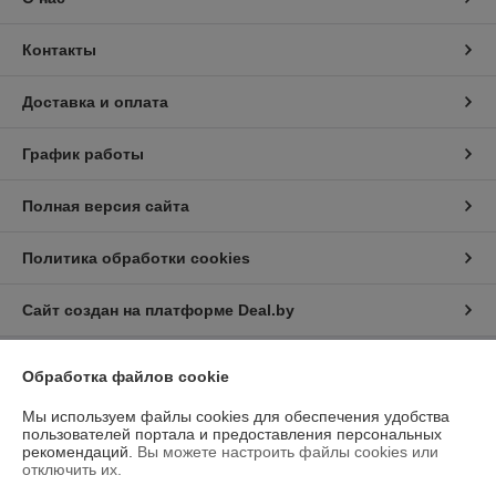
Контакты
Доставка и оплата
График работы
Полная версия сайта
Политика обработки cookies
Сайт создан на платформе Deal.by
Обработка файлов cookie
Информация для покупателя
Юридическое лицо:
Общество с ограниченной ответственностью
Мы используем файлы cookies для обеспечения удобства
“Трейдхаб”
пользователей портала и предоставления персональных
РБ, 223056, г.Минская обл., Минский р-н, аг.Сеница, Сеницкий с/с,
рекомендаций.
Вы можете настроить файлы cookies или
д.11А, пом.4
отключить их.