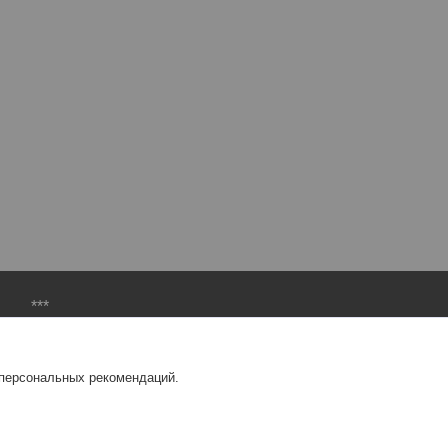
***
Балансировочный материал
Шиномонтажный инструмент
 персональных рекомендаций.
Вулканизаторы и комплектующие