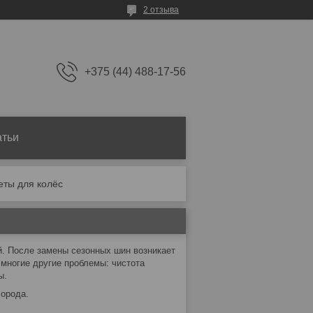
2 отзыва
+375 (44) 488-17-56
атьи
еты для колёс
й. После замены сезонных шин возникает
 многие другие проблемы: чистота
ы.
лорода.