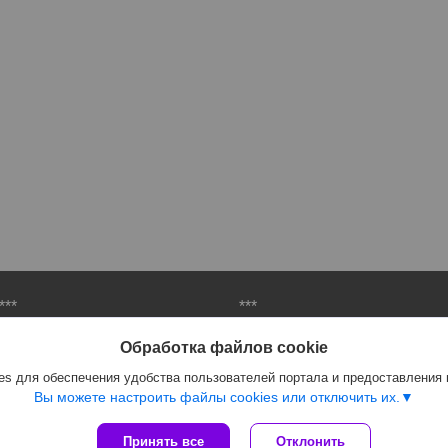
***
***
Материалы для шиномонтажа
Организация рабочего места
Обработка файлов cookie
Инструменты для автосервиса
Пневмоинструмент
s для обеспечения удобства пользователей портала и предоставления
Шиномонтажное оборудование
Автосервисное оборудование
Вы можете настроить файлы cookies или отключить их.
Принять все
Отклонить
Сайт создан на платформе Deal.by