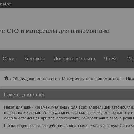
eal.by
ие СТО и материалы для шиномонтажа
О нас
Контакты
Доставка и оплата
Ча-Во
Ст
Оборудование для сто
Материалы для шиномонтажа
Пак
Пакеты для колёс
Пакет для шин - незаменимая вещь для всех владельцев автомобиле
вопрос их хранения. Использование специальных мешков решит эту и
салона автомобиля при транспортировке, нейтрализация запаха резин
Шины защищены от воздействия влаги, пыли, солнечных лучей и кис