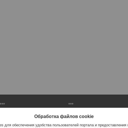
***
***
Материалы для шиномонтажа
Организация рабочего места
Обработка файлов cookie
Инструменты для автосервиса
Пневмоинструмент
s для обеспечения удобства пользователей портала и предоставления