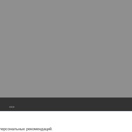
***
Балансировочный материал
Шиномонтажный инструмент
 персональных рекомендаций.