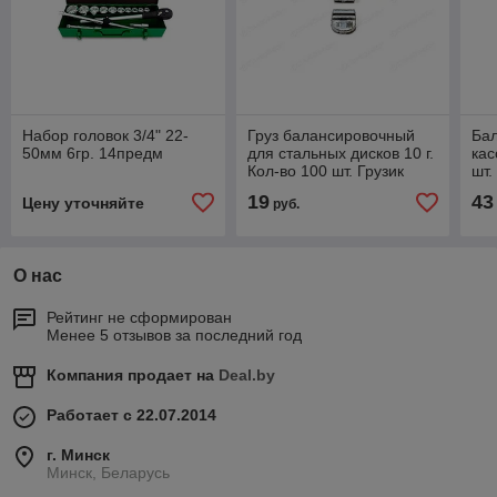
Набор головок 3/4" 22-
Груз балансировочный
Бал
50мм 6гр. 14предм
для стальных дисков 10 г.
кас
Кол-во 100 шт. Грузик
шт.
Стандарт 10гр
19
43
Цену уточняйте
руб.
О нас
Рейтинг не сформирован
Менее 5 отзывов за последний год
Компания продает на
Deal.by
Работает с 22.07.2014
г. Минск
Минск, Беларусь