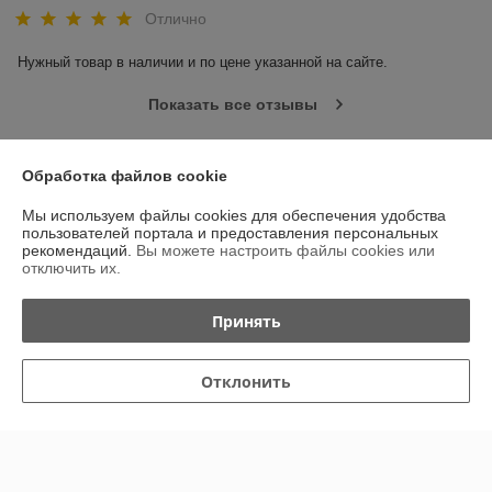
Отлично
Нужный товар в наличии и по цене указанной на сайте.
Показать все отзывы
Обработка файлов cookie
О нас
Мы используем файлы cookies для обеспечения удобства
Контакты
пользователей портала и предоставления персональных
рекомендаций.
Вы можете настроить файлы cookies или
отключить их.
Доставка и оплата
Принять
График работы
Отклонить
Полная версия сайта
Политика обработки cookies
Сайт создан на платформе Deal.by