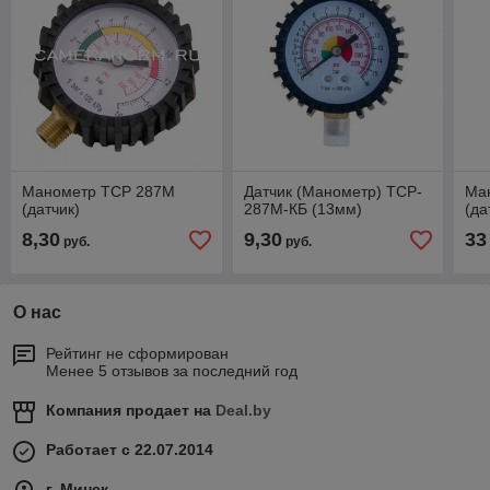
Манометр TCP 287M
Датчик (Манометр) TCP-
Ма
(датчик)
287М-КБ (13мм)
(да
8,30
9,30
33
руб.
руб.
О нас
Рейтинг не сформирован
Менее 5 отзывов за последний год
Компания продает на
Deal.by
Работает с 22.07.2014
г. Минск