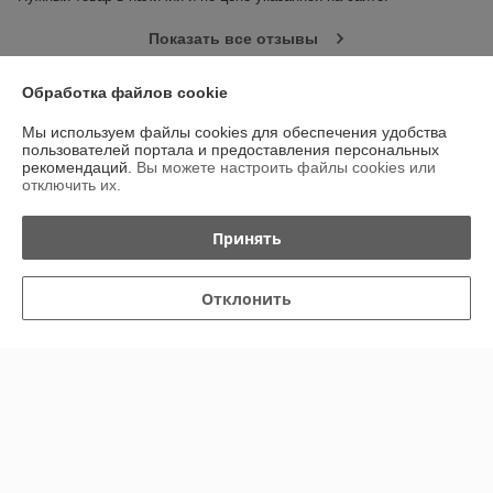
Показать все отзывы
Обработка файлов cookie
О нас
Мы используем файлы cookies для обеспечения удобства
пользователей портала и предоставления персональных
Контакты
рекомендаций.
Вы можете настроить файлы cookies или
отключить их.
Доставка и оплата
Принять
График работы
Отклонить
Полная версия сайта
Политика обработки cookies
Сайт создан на платформе Deal.by