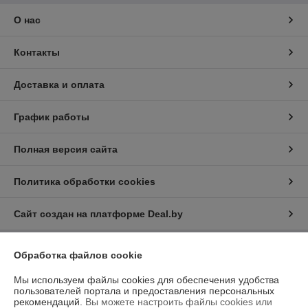
О нас
Контакты
Доставка и оплата
График работы
Полная версия сайта
Политика обработки cookies
Сайт создан на платформе Deal.by
Обработка файлов cookie
Информация для покупателя
Мы используем файлы cookies для обеспечения удобства
Юридическое лицо:
Общество с ограниченной ответственностью
“Трейдхаб”
пользователей портала и предоставления персональных
РБ, 223056, г.Минская обл., Минский р-н, аг.Сеница, Сеницкий с/с,
рекомендаций.
Вы можете настроить файлы cookies или