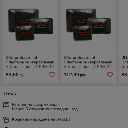
BHZ professional
BHZ professional
BHZ
Пластырь универсальный
Пластырь универсальный
Пл
металлокордный PRM-40
металлокордный PRM-42
ме
53
83,50
112,90
88
руб.
руб.
О нас
Рейтинг не сформирован
Менее 5 отзывов за последний год
Компания продает на
Deal.by