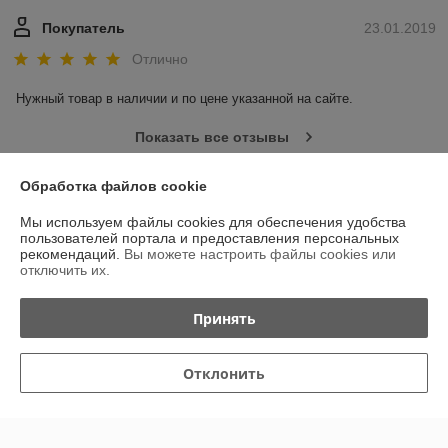
Покупатель
23.01.2019
Отлично
Нужный товар в наличии и по цене указанной на сайте.
Показать все отзывы
Обработка файлов cookie
О нас
Мы используем файлы cookies для обеспечения удобства
пользователей портала и предоставления персональных
Контакты
рекомендаций.
Вы можете настроить файлы cookies или
отключить их.
Доставка и оплата
Принять
График работы
Отклонить
Полная версия сайта
Политика обработки cookies