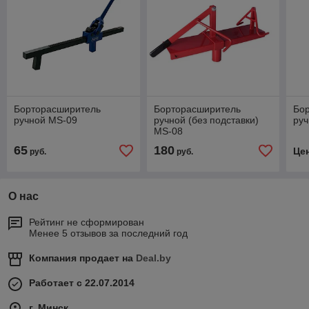
Борторасширитель
Борторасширитель
Бо
ручной MS-09
ручной (без подставки)
ру
MS-08
65
180
Це
руб.
руб.
О нас
Рейтинг не сформирован
Менее 5 отзывов за последний год
Компания продает на
Deal.by
Работает с 22.07.2014
г. Минск