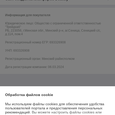
Информация для покупателя
Юридическое лицо:
Общество с ограниченной ответственностью
“Трейдхаб”
РБ, 223056, г.Минская обл., Минский р-н, аг.Сеница, Сеницкий с/с,
д.11А, пом.4
Регистрационный номер ЕГР: 693326908
УНП: 693326908
Регистрационный орган: Минский райисполком
Дата регистрации компании: 06.03.2024
Обработка файлов cookie
Мы используем файлы cookies для обеспечения удобства
пользователей портала и предоставления персональных
рекомендаций.
Вы можете настроить файлы cookies или