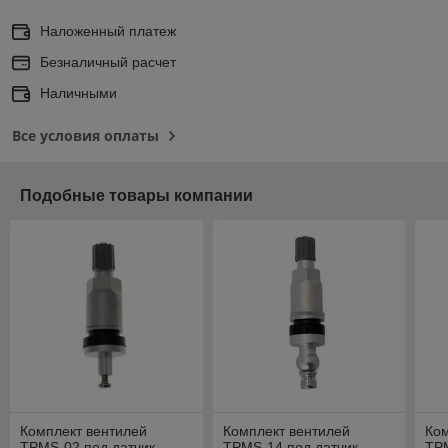
Наложенный платеж
Безналичный расчет
Наличными
Все условия оплаты
Подобные товары компании
Комплект вентилей
Комплект вентилей
Ком
TPMS-02 под датчик
TPMS-14 под датчик
TPM