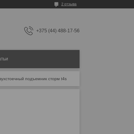
2 отзыва
+375 (44) 488-17-56
атьи
вухстоечный подъемник сторм t4s