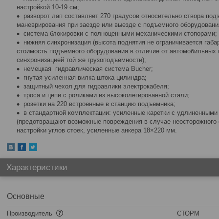
настройкой 10-19 см;
разворот лап составляет 270 градусов относительно створа по
маневрирования при заезде или выезде с подъемного оборудовани
система блокировки с полноценными механическими стопорами;
нижняя синхронизация (высота поднятия не ограничивается габ
стоимость подъемного оборудования в отличие от автомобильных 
синхронизацией той же грузоподъемности);
немецкая гидравлическая система Bucher;
гнутая усиленная вилка штока цилиндра;
защитный чехол для гидравлики электрокабеля;
троса и цепи с роликами из высоколегированной стали;
розетки на 220 встроенные в станцию подъемника;
в стандартной комплектации: усиленные каретки с удлиненными
(предотвращают возможные повреждения в случае неосторожного 
настройки углов стоек, усиленные анкера 18×220 мм.
Характеристики
Основные
Производитель
СТОРМ