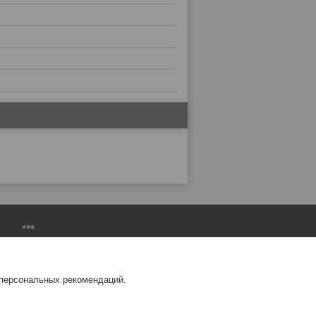
***
Балансировочный материал
Шиномонтажный инструмент
 персональных рекомендаций.
Вулканизаторы и комплектующие