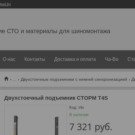
eal.by
ие СТО и материалы для шиномонтажа
О нас
Контакты
Доставка и оплата
Ча-Во
Ст
...
Двухстоечные подъемники с нижней синхронизацией
Д
Двухстоечный подъемник СТОРМ T4S
Код:
t4s
В наличии
7 321
руб.