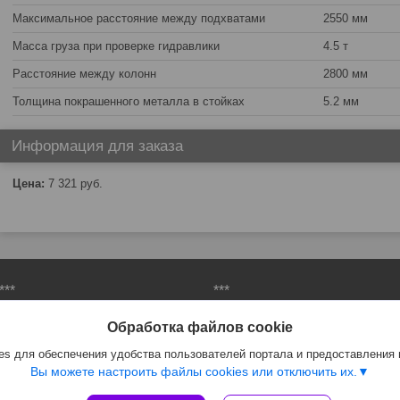
Максимальное расстояние между подхватами
2550 мм
Масса груза при проверке гидравлики
4.5 т
Расстояние между колонн
2800 мм
Толщина покрашенного металла в стойках
5.2 мм
Информация для заказа
Цена:
7 321
руб.
***
***
Материалы для шиномонтажа
Организация рабочего места
Обработка файлов cookie
Инструменты для автосервиса
Пневмоинструмент
s для обеспечения удобства пользователей портала и предоставления
Шиномонтажное оборудование
Автосервисное оборудование
Вы можете настроить файлы cookies или отключить их.