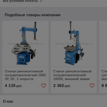
Все условия оплаты
Подобные товары компании
Станок шиномонтажный
Станок шиномонтажный
Ст
полуавтоматический 1860
полуавтоматический
су
3P, 26', 2 скорости,
1805E, внешний зажим
вне
380V/50HZ/3P
18', 220V/50HZ/1P
22
4 135
2 362
8 
руб.
руб.
О нас