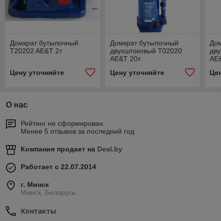
Домкрат бутылочный
Домкрат бутылочный
До
T20202 AE&T 2т
двухштоковый T02020
дв
AE&T 20т
AE
Цену уточняйте
Цену уточняйте
Це
О нас
Рейтинг не сформирован
Менее 5 отзывов за последний год
Компания продает на
Deal.by
Работает с 22.07.2014
г. Минск
Минск, Беларусь
Контакты