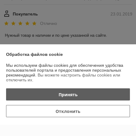
Покупатель
23.01.2019
Отлично
Нужный товар в наличии и по цене указанной на сайте.
Показать все отзывы
Обработка файлов cookie
Мы используем файлы cookies для обеспечения удобства
О нас
пользователей портала и предоставления персональных
рекомендаций.
Вы можете настроить файлы cookies или
отключить их.
Контакты
Принять
Доставка и оплата
График работы
Отклонить
Полная версия сайта