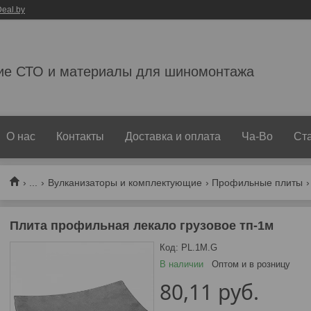
eal.by
ие СТО и материалы для шиномонтажа
О нас
Контакты
Доставка и оплата
Ча-Во
Ст
...
Вулканизаторы и комплектующие
Профильные плиты
Плита профильная лекало грузовое тп-1м
Код:
PL.1M.G
В наличии
Оптом и в розницу
80,11
руб.