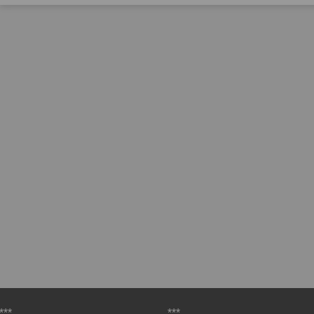
***
***