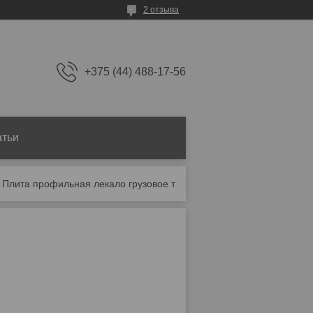
2 отзыва
+375 (44) 488-17-56
атьи
Плита профильная лекало грузовое тп-1м