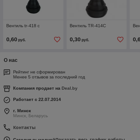
Вентиль tr-418 с
Вентиль TR-414С
Ве
0,60
0,30
0,
руб.
руб.
О нас
Рейтинг не сформирован
Менее 5 отзывов за последний год
Компания продает на
Deal.by
Работает с 22.07.2014
г. Минск
Минск, Беларусь
Контакты
Показать весь график работы
Сегодня выходной