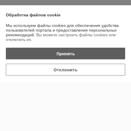
Обработка файлов cookie
О нас
Мы используем файлы cookies для обеспечения удобства
Контакты
пользователей портала и предоставления персональных
рекомендаций.
Вы можете настроить файлы cookies или
отключить их.
Доставка и оплата
Принять
График работы
Отклонить
Полная версия сайта
Политика обработки cookies
Сайт создан на платформе Deal.by
Информация для покупателя
Юридическое лицо:
Общество с ограниченной ответственностью
“Трейдхаб”