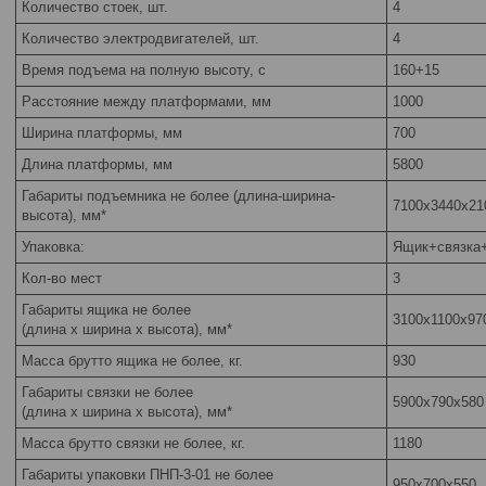
Количество стоек, шт.
4
Количество электродвигателей, шт.
4
Время подъема на полную высоту, с
160+15
Расстояние между платформами, мм
1000
Ширина платформы, мм
700
Длина платформы, мм
5800
Габариты подъемника не более (длина-ширина-
7100x3440x21
высота), мм*
Упаковка:
Ящик+связка+
Кол-во мест
3
Габариты ящика не более
3100x1100x97
(длина x ширина x высота), мм*
Масса брутто ящика не более, кг.
930
Габариты связки не более
5900x790x580
(длина x ширина x высота), мм*
Масса брутто связки не более, кг.
1180
Габариты упаковки ПНП-3-01 не более
950x700x550