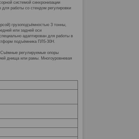
ссорной системой синхронизации
 для работы со стендом регулировки
рсой) грузоподъёмностью 3 тонны,
едней или задней оси
специально адаптирован для работы в
атформ подъёмника ПЛ5-30Н.
 Съёмные регулируемые опоры
ией днища или рамы. Многоуровневая