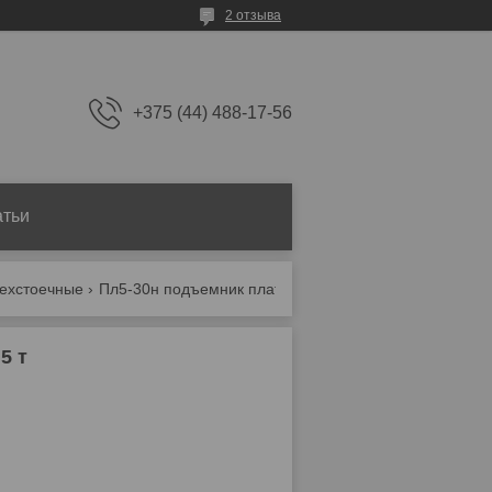
2 отзыва
+375 (44) 488-17-56
атьи
ехстоечные
Пл5-30н подъемник платформенный, 4-х ст, г/п 5 т
5 т