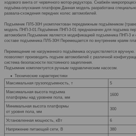
ходового винта от червячного мотор-редуктора. Снабжён микропроце
подъёма-опускания платформ.Данная модель разработана специально
развала-схождения передних колес автомобилей.
Подъемник ПЛ5-30Н укомплектован передвижным подъёмником (траве
модель ПНП-3-01.Подъёмник ПНП-3-01 предназначен для подъема пер
автомобиля.Подъемник является модификацией подъемника ПНП-3 и 
составе подъемника ПЛ5-30Н Перемещается по внутренним краям пл
Перемещение не нагруженного подъёмника осуществляется вручную.
позволяют производить подъем автомобилей с различной конфигурац
система безопасности постоянного зацепления.
Подъемник комплектуется ручным гидравлическим насосом.
Технические характеристики
Максимальная грузоподъемность, т
5
Максимальная высота подъема
1600
платформы над уровнем пола, мм
Минимальная высота платформы
300
от уровня пола, мм
Установленная мощность, кВт
6
Напряжение питающей сети, В
380