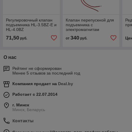
Регулировочный клапан
Клапан перепускной для
Ре
подъемника HL-3.5BZ-E и
подъемника с
пря
HL-4.0BZ
электромагнитам
71,50
340
Це
руб.
от
руб.
О нас
Рейтинг не сформирован
Менее 5 отзывов за последний год
Компания продает на
Deal.by
Работает с 22.07.2014
г. Минск
Минск, Беларусь
Контакты