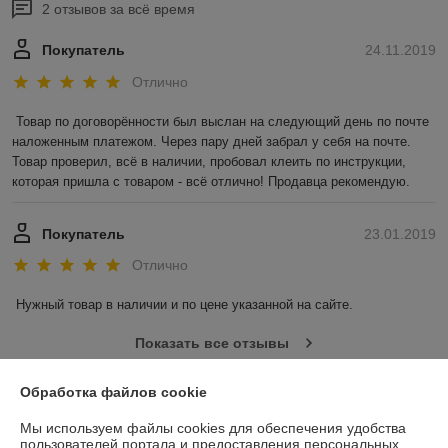
2 отзывов за всё время
Покупатель
24.11.2019
Отлично
Товар по договорённости был выслан на следующий день по почте 
наложенным платежом. Через пару дней забрал у себя на почте. 
Товар проверил, всё в наличии, пробовал клеить по инструкции, 
которая пришла с товаром - всё отлично! Продавца рекомендую.
Покупатель
23.01.2019
Отлично
Нужный товар в наличии и по цене указанной на сайте.
Показать все отзывы
Обработка файлов cookie
О нас
Мы используем файлы cookies для обеспечения удобства
пользователей портала и предоставления персональных