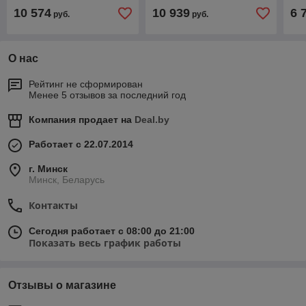
ES24AC+HR360+Балансировочный
балансировочный станок
авт
10 574
10 939
6 
руб.
руб.
стенд ES-500
до 30"
бал
О нас
Рейтинг не сформирован
Менее 5 отзывов за последний год
Компания продает на
Deal.by
Работает с 22.07.2014
г. Минск
Минск, Беларусь
Контакты
Сегодня работает с 08:00 до 21:00
Показать весь график работы
Отзывы о магазине