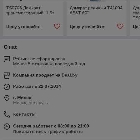
TS0703 Домкрат
Домкрат реечный Т41004
До
трансмиссионный, 1,5т
AE&T 60"
тра
TS
Цену уточняйте
Цену уточняйте
Це
О нас
Рейтинг не сформирован
Менее 5 отзывов за последний год
Компания продает на
Deal.by
Работает с 22.07.2014
г. Минск
Минск, Беларусь
Контакты
Сегодня работает с 08:00 до 21:00
Показать весь график работы