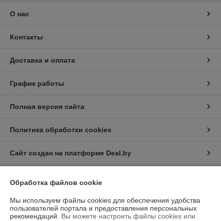
О нас
Контакты
Доставка и оплата
График работы
Полная версия сайта
Политика обработки cookies
Сайт создан на платформе Deal.by
Обработка файлов cookie
Информация для покупателя
Мы используем файлы cookies для обеспечения удобства
Юридическое лицо:
Общество с ограниченной ответственностью
“Трейдхаб”
пользователей портала и предоставления персональных
РБ, 223056, г.Минская обл., Минский р-н, аг.Сеница, Сеницкий с/с,
рекомендаций.
Вы можете настроить файлы cookies или
д.11А, пом.4