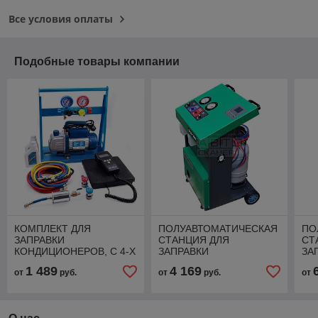
Все условия оплаты
Подобные товары компании
КОМПЛЕКТ ДЛЯ
ПОЛУАВТОМАТИЧЕСКАЯ
ПО
ЗАПРАВКИ
СТАНЦИЯ ДЛЯ
СТ
КОНДИЦИОНЕРОВ, С 4-Х
ЗАПРАВКИ
ЗА
ВЕНТИЛЬНЫМ
КОНДИЦИОНЕРОВ ОДА
КО
1 489
4 169
от
руб.
от
руб.
от
КОЛЛЕКТОРОМ ОДА
СЕРВИС ODA-360
АВ
Сервис AC-2016
СЕ