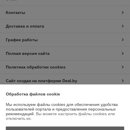
Контакты
Доставка и оплата
График работы
Полная версия сайта
Политика обработки cookies
Сайт создан на платформе Deal.by
Обработка файлов cookie
Информация для покупателя
Мы используем файлы cookies для обеспечения удобства
Юридическое лицо:
Общество с ограниченной ответственностью
пользователей портала и предоставления персональных
“Трейдхаб”
рекомендаций.
Вы можете настроить файлы cookies или
РБ, 223056, г.Минская обл., Минский р-н, аг.Сеница, Сеницкий с/с,
отключить их.
д.11А, пом.4
Регистрационный номер ЕГР: 693326908