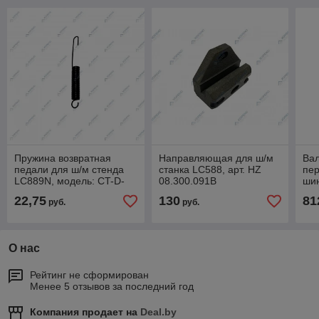
Пружина возвратная
Направляющая для ш/м
Вал
педали для ш/м стенда
станка LC588, арт. HZ
пе
LC889N, модель: CT-D-
08.300.091B
ши
5100007, арт. HZ
LC5
22,75
130
81
руб.
руб.
08.300.100B
141
08.
О нас
Рейтинг не сформирован
Менее 5 отзывов за последний год
Компания продает на
Deal.by