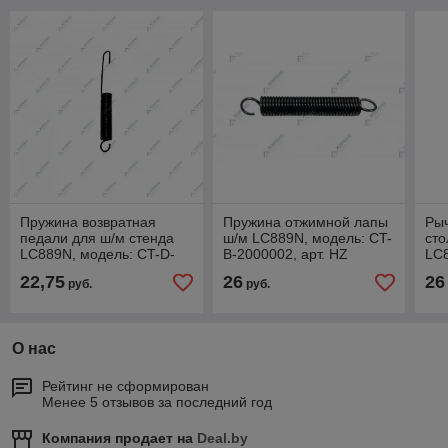
Пружина возвратная
Пружина отжимной лапы
Рыч
педали для ш/м стенда
ш/м LC889N, модель: CT-
сто
LC889N, модель: CT-D-
B-2000002, арт. HZ
LC8
5100007, арт. HZ
08.300.120B
71
22,75
26
26
руб.
руб.
08.300.100B
О нас
Рейтинг не сформирован
Менее 5 отзывов за последний год
Компания продает на
Deal.by