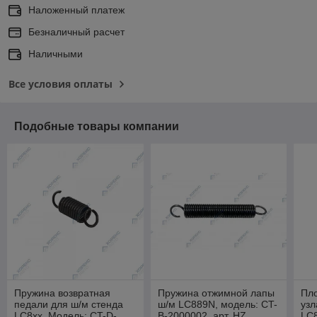
Наложенный платеж
Безналичный расчет
Наличными
Все условия оплаты
Подобные товары компании
Пружина возвратная
Пружина отжимной лапы
Пл
педали для ш/м стенда
ш/м LC889N, модель: CT-
узл
LC8xx, Модель: CT-D-
B-2000002, арт. HZ
LC8