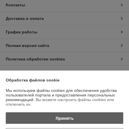
Контакты
Доставка и оплата
График работы
Полная версия сайта
Политика обработки cookies
Сайт создан на платформе Deal.by
Обработка файлов cookie
Мы используем файлы cookies для обеспечения удобства
Информация для покупателя
пользователей портала и предоставления персональных
рекомендаций.
Вы можете настроить файлы cookies или
Юридическое лицо:
Общество с ограниченной ответственностью
отключить их.
“Трейдхаб”
РБ, 223056, г.Минская обл., Минский р-н, аг.Сеница, Сеницкий с/с,
д.11А, пом.4
Принять
Регистрационный номер ЕГР: 693326908