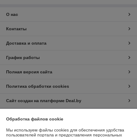
О нас
Контакты
Доставка и оплата
График работы
Полная версия сайта
Политика обработки cookies
Сайт создан на платформе Deal.by
Обработка файлов cookie
Информация для покупателя
Мы используем файлы cookies для обеспечения удобства
Юридическое лицо:
Общество с ограниченной ответственностью
“Трейдхаб”
пользователей портала и предоставления персональных