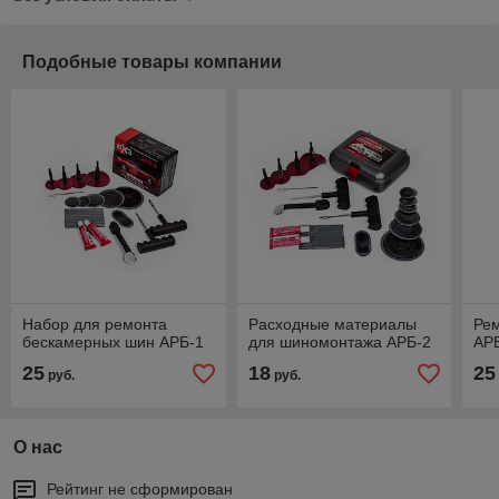
Подобные товары компании
Набор для ремонта
Расходные материалы
Ре
бескамерных шин АРБ-1
для шиномонтажа АРБ-2
АРБ
25
18
25
руб.
руб.
О нас
Рейтинг не сформирован