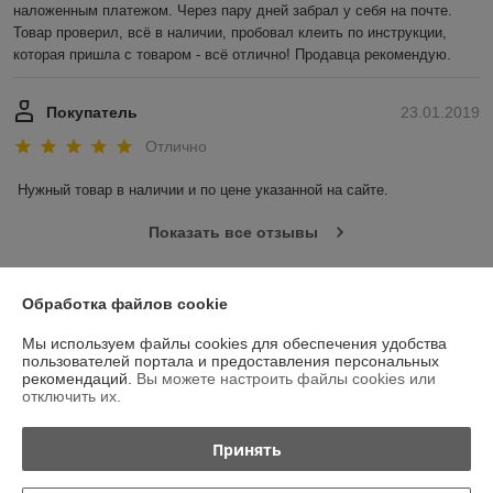
наложенным платежом. Через пару дней забрал у себя на почте. 
Товар проверил, всё в наличии, пробовал клеить по инструкции, 
которая пришла с товаром - всё отлично! Продавца рекомендую.
Покупатель
23.01.2019
Отлично
Нужный товар в наличии и по цене указанной на сайте.
Показать все отзывы
Обработка файлов cookie
О нас
Мы используем файлы cookies для обеспечения удобства
Контакты
пользователей портала и предоставления персональных
рекомендаций.
Вы можете настроить файлы cookies или
отключить их.
Доставка и оплата
Принять
График работы