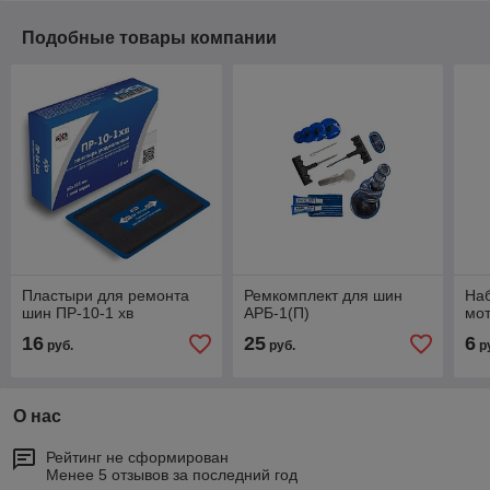
Подобные товары компании
Пластыри для ремонта
Ремкомплект для шин
На
шин ПР-10-1 хв
АРБ-1(П)
мо
16
25
6
руб.
руб.
р
О нас
Рейтинг не сформирован
Менее 5 отзывов за последний год