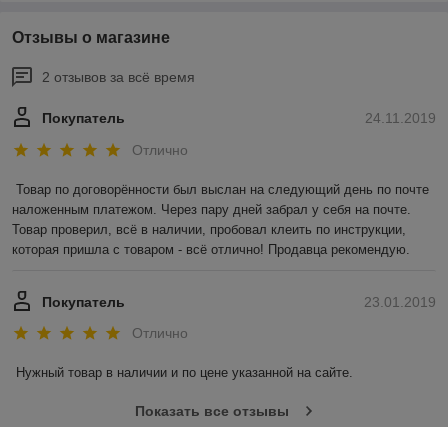
Отзывы о магазине
2 отзывов за всё время
Покупатель
24.11.2019
Отлично
Товар по договорённости был выслан на следующий день по почте 
наложенным платежом. Через пару дней забрал у себя на почте. 
Товар проверил, всё в наличии, пробовал клеить по инструкции, 
которая пришла с товаром - всё отлично! Продавца рекомендую.
Покупатель
23.01.2019
Отлично
Нужный товар в наличии и по цене указанной на сайте.
Показать все отзывы