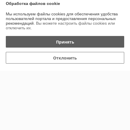
Обработка файлов cookie
О нас
Мы используем файлы cookies для обеспечения удобства
пользователей портала и предоставления персональных
Контакты
рекомендаций.
Вы можете настроить файлы cookies или
отключить их.
Доставка и оплата
Принять
График работы
Отклонить
Полная версия сайта
Политика обработки cookies
Сайт создан на платформе Deal.by
Информация для покупателя
Юридическое лицо:
Общество с ограниченной ответственностью
“Трейдхаб”
РБ, 223056, г.Минская обл., Минский р-н, аг.Сеница, Сеницкий с/с,