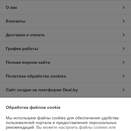
О нас
Контакты
Доставка и оплата
График работы
Полная версия сайта
Политика обработки cookies
Сайт создан на платформе Deal.by
Обработка файлов cookie
Информация для покупателя
Мы используем файлы cookies для обеспечения удобства
Юридическое лицо:
Общество с ограниченной ответственностью
“Трейдхаб”
пользователей портала и предоставления персональных
РБ, 223056, г.Минская обл., Минский р-н, аг.Сеница, Сеницкий с/с,
рекомендаций.
Вы можете настроить файлы cookies или
д.11А, пом.4