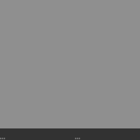
***
***