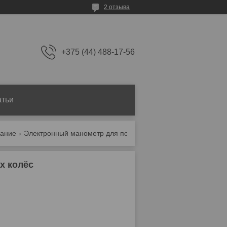
2 отзыва
+375 (44) 488-17-56
атьи
вание
Электронный манометр для подкачки спаренных колёс
х колёс