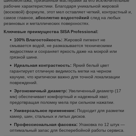
шиномонтажа, признанный мастерами за его исключительные
рабочие характеристики. Благодаря уникальной жировой
(восковой) формуле, этот мел оставляет четкий, контрастный и,
самое главное,
абсолютно водостойкий
след на любых
резиновых и металлических поверхностях.
Ключевые преимущества SISA Professional:
100% Влагостойкость:
Жировой пигмент не
смывается водой, не размазывается техническими
жидкостями и сохраняет яркость даже на мокрой или
грязной шине.
Идеальная контрастность:
Яркий белый цвет
гарантирует отличную видимость метки на черном
каучуке, что критически важно для точной локализации
повреждений.
Эргономичный диаметр:
Увеличенный диаметр (17
мм) обеспечивает комфортный и надежный хват,
предотвращая поломку мела при сильном нажатии.
Универсальное применение:
Подходит для разметки
камер, шин, стальных и литых дисков.
Профессиональная фасовка:
Упаковка по 12 штук —
оптимальный запас для бесперебойной работы сервиса.