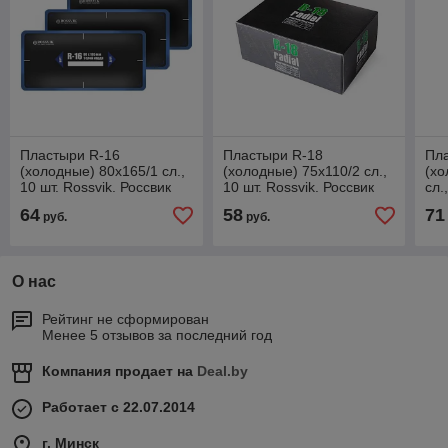
Пластыри R-16
Пластыри R-18
Пл
(холодные) 80х165/1 сл.,
(холодные) 75х110/2 сл.,
(хо
10 шт. Rossvik. Россвик
10 шт. Rossvik. Россвик
сл.
64
58
71
руб.
руб.
О нас
Рейтинг не сформирован
Менее 5 отзывов за последний год
Компания продает на
Deal.by
Работает с 22.07.2014
г. Минск