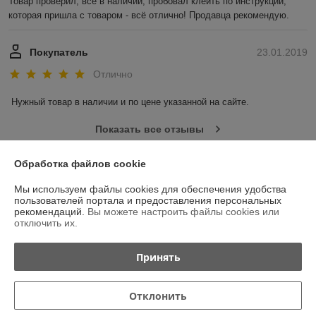
Товар проверил, всё в наличии, пробовал клеить по инструкции, 
которая пришла с товаром - всё отлично! Продавца рекомендую.
Покупатель
23.01.2019
Отлично
Нужный товар в наличии и по цене указанной на сайте.
Показать все отзывы
Обработка файлов cookie
О нас
Мы используем файлы cookies для обеспечения удобства
пользователей портала и предоставления персональных
Контакты
рекомендаций.
Вы можете настроить файлы cookies или
отключить их.
Доставка и оплата
Принять
График работы
Отклонить
Полная версия сайта