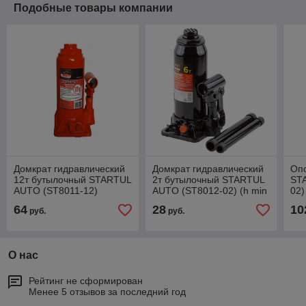
Подобные товары компании
Домкрат гидравлический
Домкрат гидравлический
Опо
12т бутылочный STARTUL
2т бутылочный STARTUL
ST
AUTO (ST8011-12)
AUTO (ST8012-02) (h min
02)
181мм, h max 345мм)
64
28
10
руб.
руб.
О нас
Рейтинг не сформирован
Менее 5 отзывов за последний год