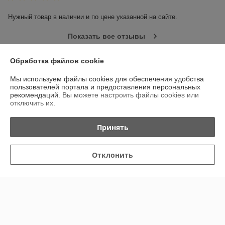
Нужный товар в наличии и по цене указанной на сайте.
Показать все отзывы
Обработка файлов cookie
О нас
Мы используем файлы cookies для обеспечения удобства
пользователей портала и предоставления персональных
Контакты
рекомендаций.
Вы можете настроить файлы cookies или
отключить их.
Доставка и оплата
Принять
График работы
Отклонить
Полная версия сайта
Политика обработки cookies
Сайт создан на платформе Deal.by